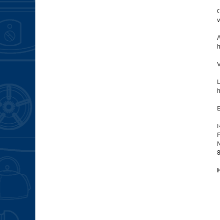
O
v
A
h
V
L
h
E
R
H