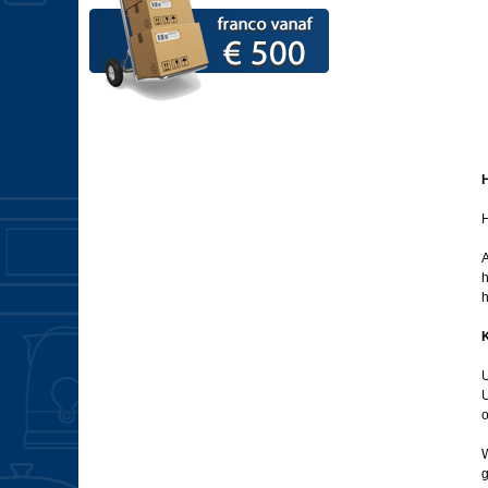
H
H
A
h
h
K
U
U
o
W
g