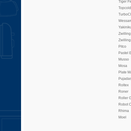
Tiger Fi
Topcold
TurboC
Wessam
Yakinik
Zwilling
Zwilling
Pitco
Pastel 
Musso
Mosa
Plate M
Pujada
Roltex
Roner
Roller G
Robot 
Rhima
Moel