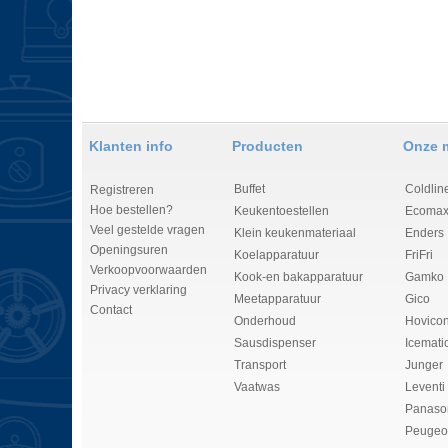
Klanten info
Producten
Onze 
Buffet
Coldlin
Registreren
Hoe bestellen?
Keukentoestellen
Ecomax
Veel gestelde vragen
Klein keukenmateriaal
Enders
Openingsuren
Koelapparatuur
FriFri
Verkoopvoorwaarden
Kook-en bakapparatuur
Gamko
Privacy verklaring
Meetapparatuur
Gico
Contact
Onderhoud
Hovico
Sausdispenser
Icemati
Transport
Junger
Vaatwas
Leventi
Panaso
Peugeo