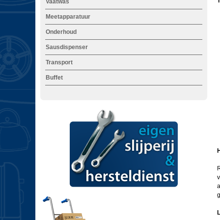
T
Vaatwas
Meetapparatuur
Onderhoud
i
Sausdispenser
Transport
Buffet
H
R
v
a
g
L