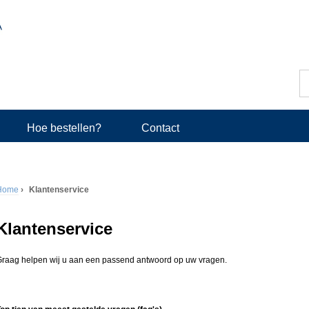
Z
o
Z
e
k
o
e
Hoe bestellen?
Contact
n
e
k
Home
›
Klantenservice
v
U
e
Klantenservice
b
l
e
raag helpen wij u aan een passend antwoord op uw vragen.
d
n