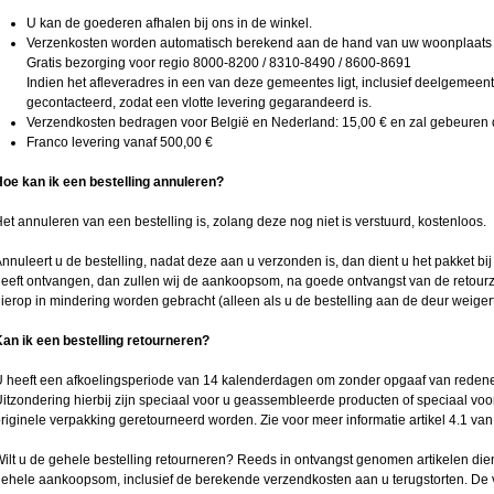
U kan de goederen afhalen bij ons in de winkel.
Verzenkosten worden automatisch berekend aan de hand van uw woonplaats of
Gratis bezorging voor regio 8000-8200 / 8310-8490 / 8600-8691
Indien het afleveradres in een van deze gemeentes ligt, inclusief deelgemeente
gecontacteerd, zodat een vlotte levering gegarandeerd is.
Verzendkosten bedragen voor België en Nederland: 15,00 € en zal gebeure
Franco levering vanaf 500,00 €
oe kan ik een bestelling annuleren?
et annuleren van een bestelling is, zolang deze nog niet is verstuurd, kostenloos.
nnuleert u de bestelling, nadat deze aan u verzonden is, dan dient u het pakket bi
eeft ontvangen, dan zullen wij de aankoopsom, na goede ontvangst van de retour
ierop in mindering worden gebracht (alleen als u de bestelling aan de deur weig
an ik een bestelling retourneren?
 heeft een afkoelingsperiode van 14 kalenderdagen om zonder opgaaf van redenen
itzondering hierbij zijn speciaal voor u geassembleerde producten of speciaal voo
riginele verpakking geretourneerd worden. Zie voor meer informatie artikel 4.1 
ilt u de gehele bestelling retourneren? Reeds in ontvangst genomen artikelen dien
ehele aankoopsom, inclusief de berekende verzendkosten aan u terugstorten. De v