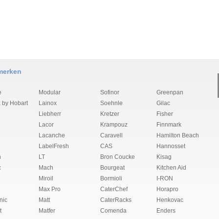
merken
e
Modular
Sofinor
Greenpan
 by Hobart
Lainox
Soehnle
Gilac
Liebherr
Kretzer
Fisher
Lacor
Krampouz
Finnmark
Lacanche
Caravell
Hamilton Beach
LabelFresh
CAS
Hannosset
n
LT
Bron Coucke
Kisag
c
Mach
Bourgeat
Kitchen Aid
Miroil
Bormioli
I-RON
Max Pro
CaterChef
Horapro
nic
Matt
CaterRacks
Henkovac
t
Matfer
Comenda
Enders