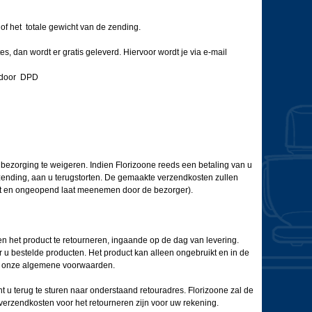
 het totale gewicht van de zending.
s, dan wordt er gratis geleverd. Hiervoor wordt je via e-mail
n door DPD
j bezorging te weigeren. Indien Florizoone reeds een betaling van u
zending, aan u terugstorten. De gemaakte verzendkosten zullen
ert en ongeopend laat meenemen door de bezorger).
 het product te retourneren, ingaande op de dag van levering.
r u bestelde producten. Het product kan alleen ongebruikt en in de
van onze algemene voorwaarden.
t u terug te sturen naar onderstaand retouradres. Florizoone zal de
erzendkosten voor het retourneren zijn voor uw rekening.