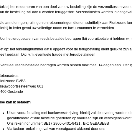
ok bij het retourneren van een deel van uw bestelling zijn de verzendkosten voo
an de bestelling zal aan u worden teruggestort. Verzendkosten worden in dat geval 
lle annuleringen, ruilingen en retourneringen dienen schriftelijk aan Florizoone ke
ierbij in ieder geval uw volledige naam en factuurnummer te vermelden.
oor het terugbetalen van reeds betaalde bedragen (bij vooruitbetalen) hebben w
et op: het rekeningnummer dat u opgeeft voor de terugbetaling dient gelijk te zi
eeft gedaan. Dit i.v.m. eventuele fraude met terugbetalingen.
ventueel reeds betaalde bedragen worden binnen maximaal 14 dagen aan u terug
etouradres:
Florizoone BVBA
Nieuwpoortsesteenweg 661
8400 Oostende
oe kan ik betalen?
U kan voorafbetaling met bankoverschrijving: hierbij zal de levering worden u
gecontroleerd of alle bestelde goederen op voorraad zijn en vervolgens wordt 
Ons rekeningnummer: BE17 2800-5431-8421 , Bic: GEBABEBB
Via factuur: enkel in geval van voorafgaand akkoord door ons