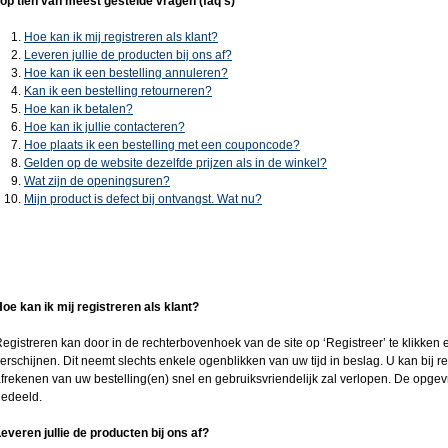
op tien van meest gestelde vragen (faq's)
h
Hoe kan ik mij registreren als klant?
Leveren jullie de producten bij ons af?
Hoe kan ik een bestelling annuleren?
Kan ik een bestelling retourneren?
e
Hoe kan ik betalen?
Hoe kan ik jullie contacteren?
r
Hoe plaats ik een bestelling met een couponcode?
Gelden op de website dezelfde prijzen als in de winkel?
Wat zijn de openingsuren?
Mijn product is defect bij ontvangst. Wat nu?
oe kan ik mij registreren als klant?
egistreren kan door in de rechterbovenhoek van de site op ‘Registreer’ te klikken en
erschijnen. Dit neemt slechts enkele ogenblikken van uw tijd in beslag. U kan bij re
frekenen van uw bestelling(en) snel en gebruiksvriendelijk zal verlopen. De op
edeeld.
everen jullie de producten bij ons af?