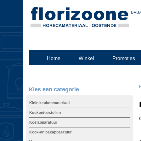
Home
Winkel
Promoties
Kies een categorie
Klein keukenmateriaal
Keukentoestellen
G
Koelapparatuur
Kook-en bakapparatuur
t