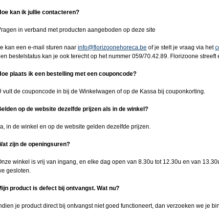
oe kan ik jullie contacteren?
ragen in verband met producten aangeboden op deze site
e kan een e-mail sturen naar
info@florizoonehoreca.be
of je stelt je vraag via het
c
en bestelstatus kan je ook terecht op het nummer 059/70.42.89. Florizoone streef
oe plaats ik een bestelling met een couponcode?
 vult de couponcode in bij de Winkelwagen of op de Kassa bij couponkorting.
elden op de website dezelfde prijzen als in de winkel?
a, in de winkel en op de website gelden dezelfde prijzen.
at zijn de openingsuren?
nze winkel is vrij van ingang, en elke dag open van 8.30u tot 12.30u en van 13.30u
e gesloten.
ijn product is defect bij ontvangst. Wat nu?
ndien je product direct bij ontvangst niet goed functioneert, dan verzoeken we je 