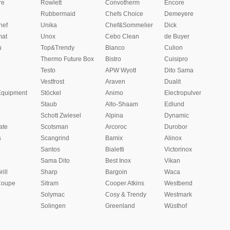
re
Rowlett
Convotherm
Encore
Rubbermaid
Chefs Choice
Demeyere
hef
Unika
Chef&Sommelier
Dick
at
Unox
Cebo Clean
de Buyer
u
Top&Trendy
Blanco
Culion
Thermo Future Box
Bistro
Cuisipro
Testo
APW Wyott
Dito Sama
Vestfrost
Araven
Dualit
Equipment
Stöckel
Animo
Electropulver
Staub
Alto-Shaam
Edlund
Schott Zwiesel
Alpina
Dynamic
ate
Scotsman
Arcoroc
Durobor
s
Scangrind
Bamix
Alinox
Santos
Bialetti
Victorinox
Sama Dito
Best Inox
Vikan
rill
Sharp
Bargoin
Waca
Coupe
Sitram
Cooper Atkins
Westbend
Solymac
Cosy & Trendy
Westmark
Solingen
Greenland
Wüsthof