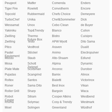
Peugeot
Matfer
Comenda
Enders
Tiger Fire
Rowlett
Convotherm
Encore
Topcold
Rubbermaid
Chefs Choice
Demeyere
TurboChef
Unika
Chef&Sommelier
Dick
Wessamat
Unox
Cebo Clean
de Buyer
Yakiniku
Top&Trendy
Blanco
Culion
Zwilling
Thermo
Bistro
Cuisipro
Future Box
Zwilling
Testo
APW Wyott
Dito Sama
Pitco
Vestfrost
Araven
Dualit
Pastel
Stöckel
Animo
Electropulver
Equipment
Musso
Staub
Alto-Shaam
Edlund
Mosa
Schott
Alpina
Dynamic
Zwiesel
Plate Mate
Scotsman
Arcoroc
Durobor
Pujadas
Scangrind
Bamix
Alinox
Roltex
Santos
Bialetti
Victorinox
Roner
Sama Dito
Best Inox
Vikan
Roller Grill
Sharp
Bargoin
Waca
Robot
Sitram
Cooper Atkins
Westbend
Coupe
Rhima
Solymac
Cosy & Trendy
Westmark
Moel
Solingen
Greenland
Wüsthof