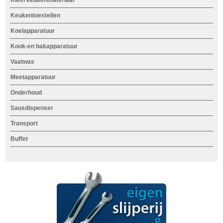
Klein keukenmateriaal
h
d
Keukentoestellen
i
Koelapparatuur
e
Kook-en bakapparatuur
r
Vaatwas
Meetapparatuur
Onderhoud
Sausdispenser
Transport
Buffet