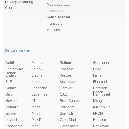
Privacy verklaring
Meetapparatuur
Contact
Onderhoud
Sausdispenser
Transport
Vaatwas
Onze merken
Coldline
Modular
Sofinor
Greenpan
Ecomax by
Lainox
Soehnle
Gilac
Hobart
Enders
Liebherr
Kretzer
Fisher
FriFri
Lacor
Krampouz
Finnmark
Gamko
Lacanche
Caravell
Hamilton
Beach
Gico
LabelFresh
CAS
Hannosset
Hovicon
LT
Bron Coucke
Kisag
Icematic
Mach
Bourgeat
Kitchen Aid
Junger
Miroil
Bormioli
I-RON
Leventi
Max Pro
CaterChef
Horapro
Panasonic
Matt
CaterRacks
Henkovac