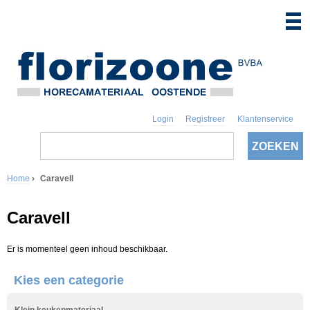
Login
Registreer
Klantenservice
Z
o
Z
e
k
Home
›
Caravell
o
e
U
n
e
Caravell
b
k
e
Er is momenteel geen inhoud beschikbaar.
v
n
Kies een categorie
e
t
l