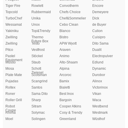
Tiger Fire
Rowlett
Convotherm
Encore
Topcold
Rubbermaid
Chefs Choice
Demeyere
TurboChef
Unika
Chef&Sommelier
Dick
Wessamat
Unox
Cebo Clean
de Buyer
Yakiniku
Top&Trendy
Blanco
Culion
Zwilling
Thermo
Bistro
Cuisipro
Future Box
Zwilling
Testo
APW Wyott
Dito Sama
Pitco
Vestfrost
Araven
Dualit
Pastel
Stöckel
Animo
Electropulver
Equipment
Musso
Staub
Alto-Shaam
Edlund
Mosa
Schott
Alpina
Dynamic
Zwiesel
Plate Mate
Scotsman
Arcoroc
Durobor
Pujadas
Scangrind
Bamix
Alinox
Roltex
Santos
Bialetti
Victorinox
Roner
Sama Dito
Best Inox
Vikan
Roller Grill
Sharp
Bargoin
Waca
Robot
Sitram
Cooper Atkins
Westbend
Coupe
Rhima
Solymac
Cosy & Trendy
Westmark
Moel
Solingen
Greenland
Wüsthof