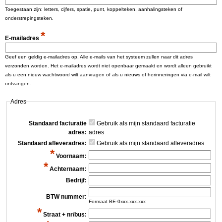
h
Toegestaan zijn: letters, cijfers, spatie, punt, koppelteken, aanhalingsteken of
m
d
onderstrepingsteken.
i
a
*
E-mailadres
e
i
Geef een geldig e-mailadres op. Alle e-mails van het systeem zullen naar dit adres
r
r
verzonden worden. Het e-mailadres wordt niet openbaar gemaakt en wordt alleen gebruikt
als u een nieuw wachtwoord wilt aanvragen of als u nieuws of herinneringen via e-mail wilt
e
ontvangen.
Adres
t
a
Standaard facturatie
Gebruik als mijn standaard facturatie
adres:
adres
b
Standaard afleveradres:
Gebruik als mijn standaard afleveradres
*
s
Voornaam:
*
Achternaam:
Bedrijf:
BTW nummer:
Formaat BE-0xxx.xxx.xxx
*
Straat + nr/bus: