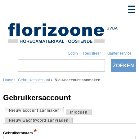
Login
Registreer
Klantenservice
Z
o
Z
e
k
Home
›
Gebruikersaccount
›
Nieuw account aanmaken
o
e
U
n
e
Gebruikersaccount
b
k
e
Nieuw account aanmaken
(actieve tabblad)
Inloggen
P
v
Nieuw wachtwoord aanvragen
n
r
e
*
t
Gebruikersnaam
i
l