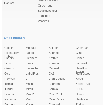
Meetapparatuur
Contact
Onderhoud
Sausdispenser
Transport
Vaatwas
Onze merken
Coldline
Modular
Sofinor
Greenpan
Ecomax by
Lainox
Soehnle
Gilac
Hobart
Enders
Liebherr
Kretzer
Fisher
FriFri
Lacor
Krampouz
Finnmark
Gamko
Lacanche
Caravell
Hamilton
Beach
Gico
LabelFresh
CAS
Hannosset
Hovicon
LT
Bron Coucke
Kisag
Icematic
Mach
Bourgeat
Kitchen Aid
Junger
Miroil
Bormioli
I-RON
Leventi
Max Pro
CaterChef
Horapro
Panasonic
Matt
CaterRacks
Henkovac
Peugeot
Matfer
Comenda
Enders