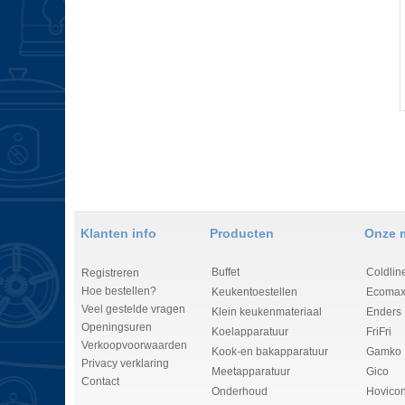
Klanten info
Producten
Onze 
Buffet
Coldlin
Registreren
Hoe bestellen?
Keukentoestellen
Ecomax
Veel gestelde vragen
Klein keukenmateriaal
Enders
Openingsuren
Koelapparatuur
FriFri
Verkoopvoorwaarden
Kook-en bakapparatuur
Gamko
Privacy verklaring
Meetapparatuur
Gico
Contact
Onderhoud
Hovico