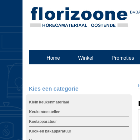
Home
Winkel
Promoties
Kies een categorie
Klein keukenmateriaal
Keukentoestellen
Koelapparatuur
Kook-en bakapparatuur
t