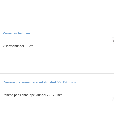
g
h
n
e
a
Visontschubber
r
Visontschubber 16 cm
s
Pomme parisiennelepel dubbel 22 +28 mm
Pomme parisiennelepel dubbel 22 +28 mm