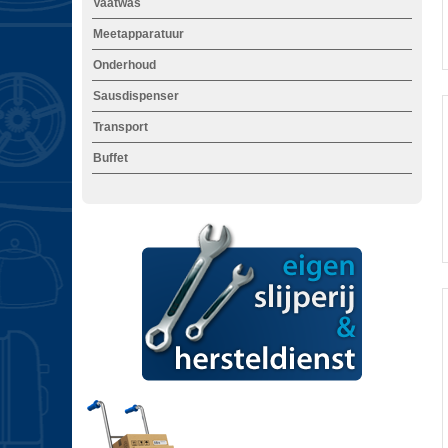
Vaatwas
Meetapparatuur
i
Onderhoud
i
Sausdispenser
Transport
'
Buffet