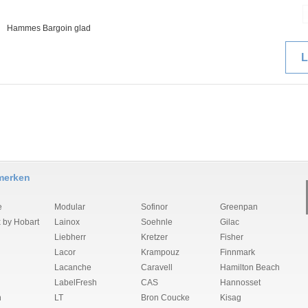
Hammes Bargoin glad
L
merken
e
Modular
Sofinor
Greenpan
 by Hobart
Lainox
Soehnle
Gilac
Liebherr
Kretzer
Fisher
Lacor
Krampouz
Finnmark
Lacanche
Caravell
Hamilton Beach
LabelFresh
CAS
Hannosset
n
LT
Bron Coucke
Kisag