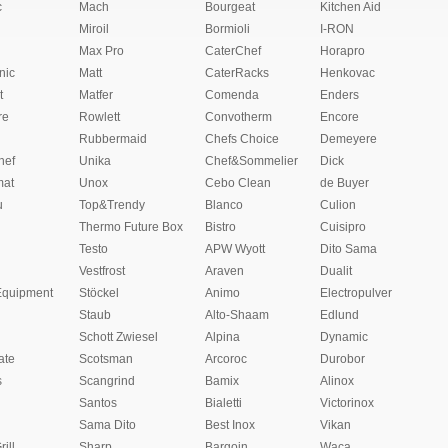
c
Mach
Bourgeat
Kitchen Aid
Miroil
Bormioli
I-RON
Max Pro
CaterChef
Horapro
nic
Matt
CaterRacks
Henkovac
t
Matfer
Comenda
Enders
re
Rowlett
Convotherm
Encore
Rubbermaid
Chefs Choice
Demeyere
hef
Unika
Chef&Sommelier
Dick
at
Unox
Cebo Clean
de Buyer
u
Top&Trendy
Blanco
Culion
Thermo Future Box
Bistro
Cuisipro
Testo
APW Wyott
Dito Sama
Vestfrost
Araven
Dualit
Equipment
Stöckel
Animo
Electropulver
Staub
Alto-Shaam
Edlund
Schott Zwiesel
Alpina
Dynamic
ate
Scotsman
Arcoroc
Durobor
s
Scangrind
Bamix
Alinox
Santos
Bialetti
Victorinox
Sama Dito
Best Inox
Vikan
rill
Sharp
Bargoin
Waca