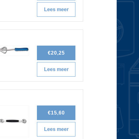
Lees meer
o
v
e
r
€20,25
O
Lees meer
o
e
v
s
e
t
r
€15,60
e
V
Lees meer
o
r