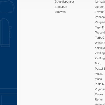
Sausdispenser
Icemati
Transport
Junger
Vaatwas
Leventi
Panaso
Peugeo
Tiger Fi
Topcold
TurboC
Wessam
Yakinik
Zwilling
Zwilling
Pitco
Pastel 
Musso
Mosa
Plate M
Pujada
Roltex
Roner
Roller G