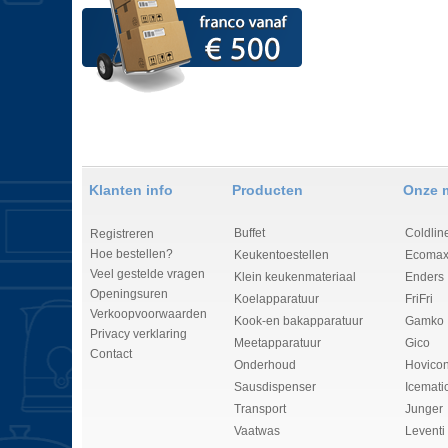
Klanten info
Producten
Onze 
Buffet
Coldlin
Registreren
Hoe bestellen?
Keukentoestellen
Ecomax
Veel gestelde vragen
Klein keukenmateriaal
Enders
Openingsuren
Koelapparatuur
FriFri
Verkoopvoorwaarden
Kook-en bakapparatuur
Gamko
Privacy verklaring
Meetapparatuur
Gico
Contact
Onderhoud
Hovico
Sausdispenser
Icemati
Transport
Junger
Vaatwas
Leventi