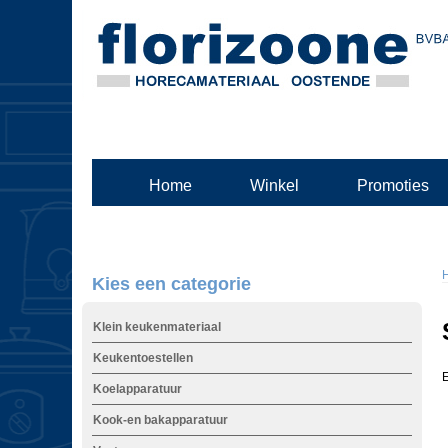
Home
Winkel
Promoties
Kies een categorie
Klein keukenmateriaal
Keukentoestellen
E
Koelapparatuur
Kook-en bakapparatuur
t