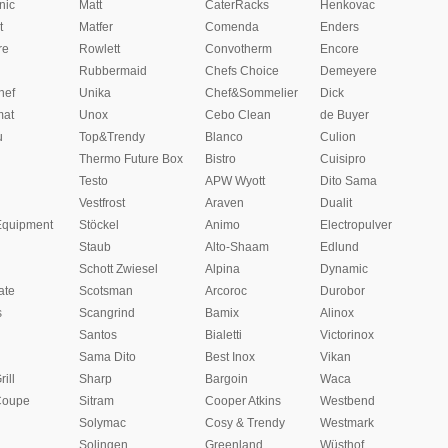
nic
Matt
CaterRacks
Henkovac
t
Matfer
Comenda
Enders
re
Rowlett
Convotherm
Encore
Rubbermaid
Chefs Choice
Demeyere
hef
Unika
Chef&Sommelier
Dick
at
Unox
Cebo Clean
de Buyer
u
Top&Trendy
Blanco
Culion
Thermo Future Box
Bistro
Cuisipro
Testo
APW Wyott
Dito Sama
Vestfrost
Araven
Dualit
Equipment
Stöckel
Animo
Electropulver
Staub
Alto-Shaam
Edlund
Schott Zwiesel
Alpina
Dynamic
ate
Scotsman
Arcoroc
Durobor
s
Scangrind
Bamix
Alinox
Santos
Bialetti
Victorinox
Sama Dito
Best Inox
Vikan
rill
Sharp
Bargoin
Waca
Coupe
Sitram
Cooper Atkins
Westbend
Solymac
Cosy & Trendy
Westmark
Solingen
Greenland
Wüsthof