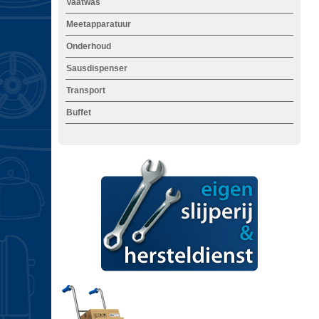
Vaatwas
Meetapparatuur
Onderhoud
i
Sausdispenser
Transport
Buffet