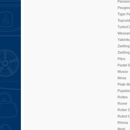
Panaso
Peugeo
Tiger Fi
Topcold
TurboC
Wessam
Yakinik
Zwilling
Zwilling
Pitco
Pastel 
Musso
Mosa
Plate M
Pujada
Roltex
Roner
Roller G
Robot 
Rhima
Moel