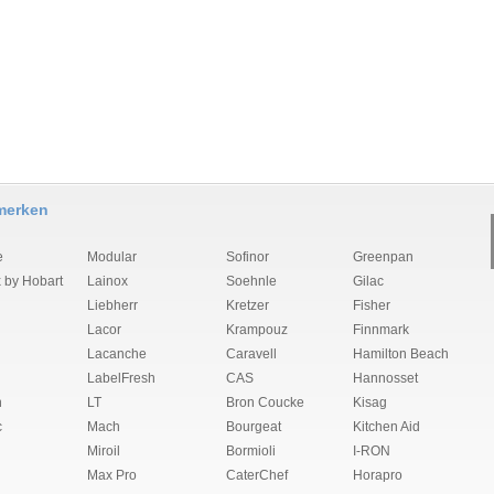
merken
e
Modular
Sofinor
Greenpan
 by Hobart
Lainox
Soehnle
Gilac
Liebherr
Kretzer
Fisher
Lacor
Krampouz
Finnmark
Lacanche
Caravell
Hamilton Beach
LabelFresh
CAS
Hannosset
n
LT
Bron Coucke
Kisag
c
Mach
Bourgeat
Kitchen Aid
Miroil
Bormioli
I-RON
Max Pro
CaterChef
Horapro