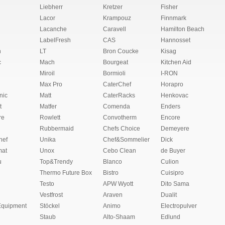
Liebherr
Kretzer
Fisher
Lacor
Krampouz
Finnmark
Lacanche
Caravell
Hamilton Beach
LabelFresh
CAS
Hannosset
n
LT
Bron Coucke
Kisag
c
Mach
Bourgeat
Kitchen Aid
Miroil
Bormioli
I-RON
Max Pro
CaterChef
Horapro
nic
Matt
CaterRacks
Henkovac
t
Matfer
Comenda
Enders
re
Rowlett
Convotherm
Encore
Rubbermaid
Chefs Choice
Demeyere
hef
Unika
Chef&Sommelier
Dick
at
Unox
Cebo Clean
de Buyer
u
Top&Trendy
Blanco
Culion
Thermo Future Box
Bistro
Cuisipro
Testo
APW Wyott
Dito Sama
Vestfrost
Araven
Dualit
Equipment
Stöckel
Animo
Electropulver
Staub
Alto-Shaam
Edlund