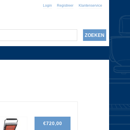
Login
Registreer
Klantenservice
€720,00