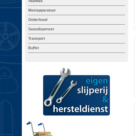
Vaatwas
Meetapparatuur
Onderhoud
i
Sausdispenser
Transport
Buffet