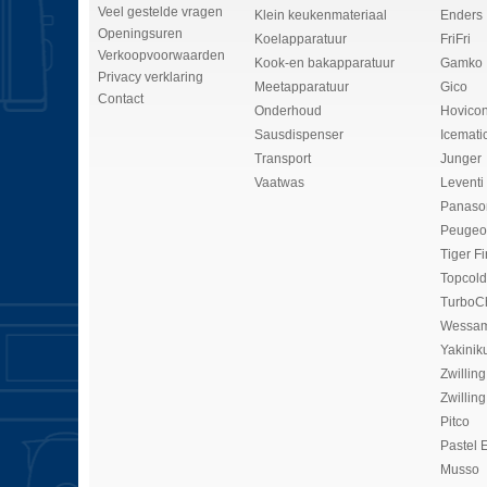
Veel gestelde vragen
Klein keukenmateriaal
Enders
Openingsuren
Koelapparatuur
FriFri
Verkoopvoorwaarden
Kook-en bakapparatuur
Gamko
Privacy verklaring
Meetapparatuur
Gico
Contact
Onderhoud
Hovico
Sausdispenser
Icemati
Transport
Junger
Vaatwas
Leventi
Panaso
Peugeo
Tiger Fi
Topcold
TurboC
Wessam
Yakinik
Zwilling
Zwilling
Pitco
Pastel 
Musso