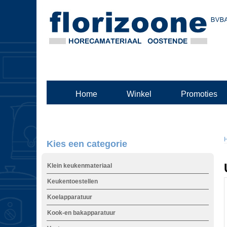
Home
Winkel
Promoties
Kies een categorie
Klein keukenmateriaal
Keukentoestellen
Koelapparatuur
Kook-en bakapparatuur
t