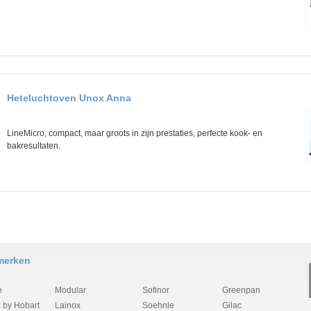
Heteluchtoven Unox Anna
LineMicro, compact, maar groots in zijn prestaties, perfecte kook- en
bakresultaten.
merken
e
Modular
Sofinor
Greenpan
 by Hobart
Lainox
Soehnle
Gilac