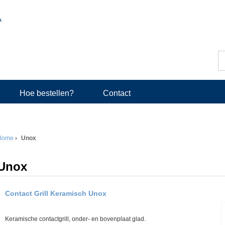
Z
o
Z
e
k
o
e
Hoe bestellen?
Contact
n
e
k
Home
›
Unox
v
U
e
Unox
b
l
e
Contact Grill Keramisch Unox
d
n
Keramische contactgrill, onder- en bovenplaat glad.